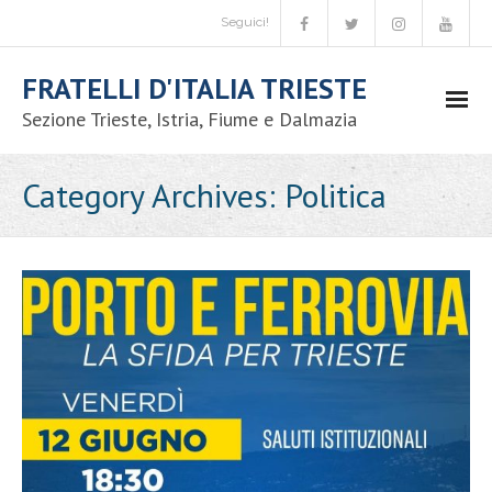
Seguici!
FRATELLI D'ITALIA TRIESTE
Sezione Trieste, Istria, Fiume e Dalmazia
Movimento
Category Archives:
Politica
- Chi siamo
- Codice etico
- Iniziative nazionali
- Congressi comunali
- - Candidatura coordinatore comunale
- - Congressi comunali – circolo Trieste