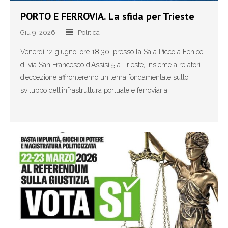
PORTO E FERROVIA. La sfida per Trieste
- - Congressi comunali – circolo Duino Aurisina,
Sgonico e Monrupino
Giu 9, 2026
Politica
Venerdì 12 giugno, ore 18:30, presso la Sala Piccola Fenice
- - Congressi comunali – circolo Muggia e San Dorligo
di via San Francesco d’Assisi 5 a Trieste, insieme a relatori
della Valle
d’eccezione affronteremo un tema fondamentale sullo
sviluppo dell’infrastruttura portuale e ferroviaria.
- Congresso provinciale Fratelli d’Italia 2017 – Trieste
- Congresso nazionale Fratelli d’Italia 2017 - Trieste
- - Guida alle prenotazioni
- - Tour visite guidate a Trieste
- Elezioni politiche 2018
- Elezioni europee 2019