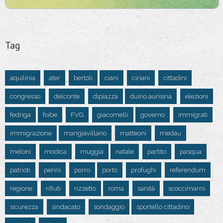
Tag
aquilinia
ater
bertoli
ciani
ciriani
cittadini
congresso
delconte
dipiazza
duino aurisina
elezioni
fedriga
foibe
FVG
giacomelli
governo
immigrati
immigrazione
mangiavillano
matteoni
medau
meloni
modica
muggia
natale
partito
pasqua
patrioti
perini
porro
porto
profughi
referendum
regione
rifiuti
rizzetto
roma
sanità
scoccimarro
sicurezza
sindacato
sondaggio
sportello cittadino