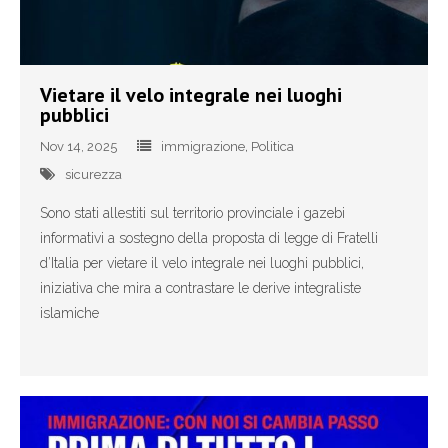
- Referendum costituzionale 4 dicembre
- Volantini
Vietare il velo integrale nei luoghi
pubblici
Dove siamo
Nov 14, 2025
immigrazione
,
Politica
Sportello del cittadino
sicurezza
Sono stati allestiti sul territorio provinciale i gazebi
Contattaci
informativi a sostegno della proposta di legge di Fratelli
Sostienici!
d’Italia per vietare il velo integrale nei luoghi pubblici,
iniziativa che mira a contrastare le derive integraliste
islamiche