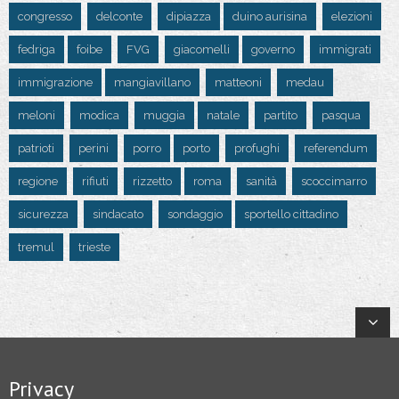
congresso
delconte
dipiazza
duino aurisina
elezioni
fedriga
foibe
FVG
giacomelli
governo
immigrati
immigrazione
mangiavillano
matteoni
medau
meloni
modica
muggia
natale
partito
pasqua
patrioti
perini
porro
porto
profughi
referendum
regione
rifiuti
rizzetto
roma
sanità
scoccimarro
sicurezza
sindacato
sondaggio
sportello cittadino
tremul
trieste
Privacy