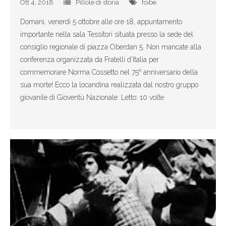
Ott 4, 2018
Pillole di storia
foibe
- Enti Locali
Domani, venerdì 5 ottobre alle ore 18, appuntamento
- - Regione
importante nella sala Tessitori situata presso la sede del
consiglio regionale di piazza Oberdan 5. Non mancate alla
- - Trieste
conferenza organizzata da Fratelli d’Italia per
commemorare Norma Cossetto nel 75º anniversario della
- - - Giunta comunale
sua morte! Ecco la locandina realizzata dal nostro gruppo
giovanile di Gioventù Nazionale: Letto: 10 volte
- - - Consiglio comunale
- - - Consigli circoscrizionali
- - Muggia
- - Duino Aurisina
Materiali
- Emergenza corona virus - iniziative per l'Italia