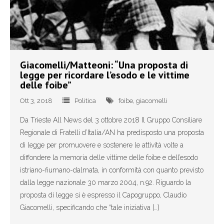
- Referendum costituzionale 4 dicembre
- Volantini
Dove siamo
Giacomelli/Matteoni: “Una proposta di
legge per ricordare l’esodo e le vittime
delle foibe”
Sportello del cittadino
Ott 3, 2018
Politica
foibe
,
giacomelli
Contattaci
Da Trieste All News del 3 ottobre 2018 Il Gruppo Consiliare
Sostienici!
Regionale di Fratelli d’Italia/AN ha predisposto una proposta
di legge per promuovere e sostenere le attività volte a
diffondere la memoria delle vittime delle foibe e dell’esodo
istriano-fiumano-dalmata, in conformità con quanto previsto
dalla legge nazionale 30 marzo 2004, n.92. Riguardo la
proposta di legge si è espresso il Capogruppo, Claudio
Giacomelli, specificando che “tale iniziativa […]