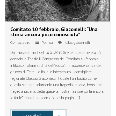
- - Congressi comunali – circolo Duino Aurisina,
Sgonico e Monrupino
- - Congressi comunali – circolo Muggia e San Dorligo
Comitato 10 febbraio, Giacomelli: “Una
storia ancora poco conosciuta”
della Valle
Gen 14, 2019
Politica
foibe
,
giacomelli
- Congresso provinciale Fratelli d’Italia 2017 – Trieste
Da Triesteprima.it del 14.01.2019 Si è tenuto domenica 13
- Congresso nazionale Fratelli d’Italia 2017 - Trieste
gennaio, a Trieste il Congresso del Comitato 10 febbraio,
intitolato “Italiani al di là dell’acqua”. In rappresentanza del
- - Guida alle prenotazioni
gruppo di Fratelli d’Italia, è intervenuto il consigliere
regionale Claudio Giacomelli, il quale ha ribadito come
- - Tour visite guidate a Trieste
questa sia “non solamente una tragedia istriana, bensì una
tragedia italiana, della quale la nostra nazione porta ancora
- Elezioni politiche 2018
le ferite”, ricordando come “questa pagina […]
- Elezioni europee 2019