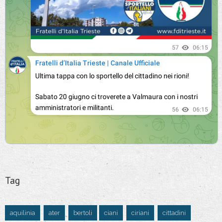
Tag
aquilinia
ater
bertoli
ciani
ciriani
cittadini