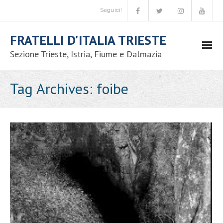
Seguici!
FRATELLI D'ITALIA TRIESTE
Sezione Trieste, Istria, Fiume e Dalmazia
Movimento
Tag Archives:
foibe
- Chi siamo
- Codice etico
- Iniziative nazionali
- Congressi comunali
- - Candidatura coordinatore comunale
- - Congressi comunali – circolo Trieste