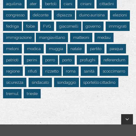
aquilinia
ater
bertoli
ciani
ciriani
cittadini
congresso
delconte
dipiazza
duino aurisina
elezioni
fedriga
foibe
FVG
giacomelli
governo
immigrati
immigrazione
mangiavillano
matteoni
medau
meloni
modica
muggia
natale
partito
pasqua
patrioti
perini
porro
porto
profughi
referendum
regione
rifiuti
rizzetto
roma
sanità
scoccimarro
sicurezza
sindacato
sondaggio
sportello cittadino
tremul
trieste