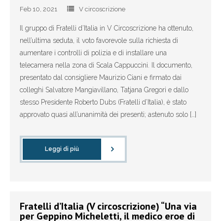
Feb 10, 2021
V circoscrizione
- Referendum costituzionale 4 dicembre
Il gruppo di Fratelli d’Italia in V Circoscrizione ha ottenuto,
- Volantini
nell’ultima seduta, il voto favorevole sulla richiesta di
aumentare i controlli di polizia e di installare una
Dove siamo
telecamera nella zona di Scala Cappuccini. Il documento,
presentato dal consigliere Maurizio Ciani e firmato dai
Sportello del cittadino
colleghi Salvatore Mangiavillano, Tatjana Gregori e dallo
stesso Presidente Roberto Dubs (Fratelli d’Italia), è stato
Contattaci
approvato quasi all’unanimità dei presenti; astenuto solo […]
Sostienici!
Leggi di più
Fratelli d’Italia (V circoscrizione) “Una via
per Geppino Micheletti, il medico eroe di