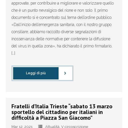
- Elezioni politiche 2022
approvate, per contribuire a migliorare e valorizzare quello
che è un punto nevralgico del rione e non solo. Il primo
- Elezioni regionali FVG 2023
documento si è concentrato sul tema dell’ordine pubblico.
«Dall’inizio dell’emergenza sanitaria, con il nostro gruppo
- Gioventù Nazionale
consiliare, abbiamo raccolto diverse segnalazioni di
inosservanza delle normative per contenere la diffusione
- - Manifesto dei valori
del virus in quella zona», ha dichiarato il primo firmatario,
[…]
Squadra
- Coordinamenti comunali
Leggi di più
- - Circolo Trieste
- - Circolo Muggia e San Dorligo della Valle
Fratelli d’Italia Trieste “sabato 13 marzo
- - Circolo Duino Aurisina, Sgonico e Monrupino
sportello del cittadino per italiani in
difficoltà a Piazza San Giacomo”
- Coordinamento provinciale
Mar 12, 2021
Attualità
,
V circoscrizione