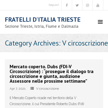
Seguici!
FRATELLI D'ITALIA TRIESTE
Sezione Trieste, Istria, Fiume e Dalmazia
Movimento
Category Archives:
V circoscrizione
- Chi siamo
- Codice etico
Mercato coperto. Dubs (FDI-V
Circoscrizione) : “prosegue il dialogo tra
- Iniziative nazionali
circoscrizione e giunta, audizione
Assessore nelle prossime settimane”
- Congressi comunali
Apr 7, 2021
V circoscrizione
- - Candidatura coordinatore comunale
Il Mercato Coperto ricade nel territorio della V
Circoscrizione, il cui Presidente Roberto Dubs (FdI)
- - Congressi comunali – circolo Trieste