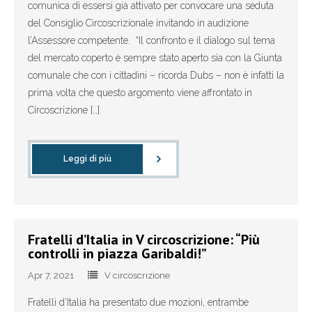
comunica di essersi già attivato per convocare una seduta
del Consiglio Circoscrizionale invitando in audizione
- - Congressi comunali – circolo Duino Aurisina,
l’Assessore competente. “Il confronto e il dialogo sul tema
Sgonico e Monrupino
del mercato coperto è sempre stato aperto sia con la Giunta
- - Congressi comunali – circolo Muggia e San Dorligo
comunale che con i cittadini – ricorda Dubs – non è infatti la
della Valle
prima volta che questo argomento viene affrontato in
Circoscrizione […]
- Congresso provinciale Fratelli d’Italia 2017 – Trieste
- Congresso nazionale Fratelli d’Italia 2017 - Trieste
Leggi di più
- - Guida alle prenotazioni
- - Tour visite guidate a Trieste
Fratelli d’Italia in V circoscrizione: “Più
controlli in piazza Garibaldi!”
- Elezioni politiche 2018
Apr 7, 2021
V circoscrizione
- Elezioni europee 2019
Fratelli d’Italia ha presentato due mozioni, entrambe