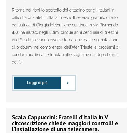
- Enti Locali
Ritorna nei rioni lo sportello del cittadino per gli italiani in
difficolta di Fratelli D’Italia Trieste. Il servizio gratuito offerto
- - Regione
dai patrioti di Giorgia Meloni, che continua in via Rismondo
4/a, ha aiutato negli ultimi cinque anni centinaia di triestini
- - Trieste
in difficoltà toccando diverse tematiche: dalle segnalazioni
- - - Giunta comunale
di problemi nei comprensori dell’Ater Trieste, ai problemi di
condominio, fiscali e tributari alle segnalazioni di problemi
- - - Consiglio comunale
del […]
- - - Consigli circoscrizionali
Leggi di più
- - Muggia
- - Duino Aurisina
Materiali
Scala Cappuccini: Fratelli d’Italia in V
circoscrizione chiede maggiori controlli e
l’installazione di una telecamera.
- Emergenza corona virus - iniziative per l'Italia