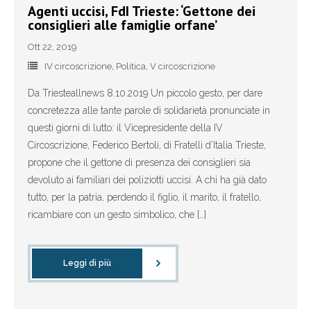
Agenti uccisi, FdI Trieste: ‘Gettone dei
consiglieri alle famiglie orfane’
Ott 22, 2019
IV circoscrizione
,
Politica
,
V circoscrizione
Da Triesteallnews 8.10.2019 Un piccolo gesto, per dare
concretezza alle tante parole di solidarietà pronunciate in
questi giorni di lutto: il Vicepresidente della IV
Circoscrizione, Federico Bertoli, di Fratelli d’Italia Trieste,
propone che il gettone di presenza dei consiglieri sia
devoluto ai familiari dei poliziotti uccisi. A chi ha già dato
tutto, per la patria, perdendo il figlio, il marito, il fratello,
ricambiare con un gesto simbolico, che […]
Leggi di più