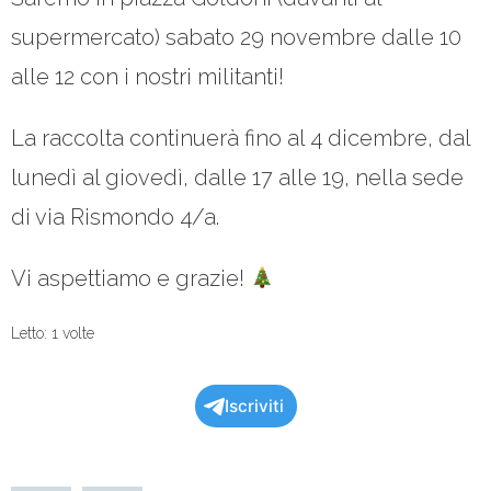
- Elezioni politiche 2022
supermercato) sabato 29 novembre dalle 10
- Elezioni regionali FVG 2023
alle 12 con i nostri militanti!
- Gioventù Nazionale
La raccolta continuerà fino al 4 dicembre, dal
- - Manifesto dei valori
lunedì al giovedì, dalle 17 alle 19, nella sede
Squadra
di via Rismondo 4/a.
- Coordinamenti comunali
Vi aspettiamo e grazie!
- - Circolo Trieste
Letto: 1 volte
- - Circolo Muggia e San Dorligo della Valle
Iscriviti
- - Circolo Duino Aurisina, Sgonico e Monrupino
- Coordinamento provinciale