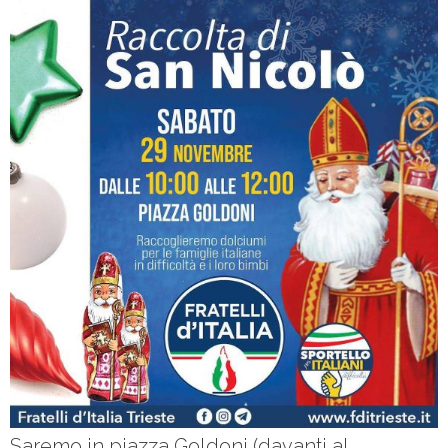
- - Congressi comunali – circolo Duino Aurisina,
Sgonico e Monrupino
- - Congressi comunali – circolo Muggia e San Dorligo
della Valle
- Congresso provinciale Fratelli d’Italia 2017 – Trieste
- Congresso nazionale Fratelli d’Italia 2017 - Trieste
- - Guida alle prenotazioni
- - Tour visite guidate a Trieste
- Elezioni politiche 2018
- Elezioni europee 2019
Saremo in piazza Goldoni (davanti al