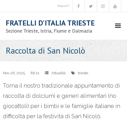
Seguici!
FRATELLI D'ITALIA TRIESTE
Sezione Trieste, Istria, Fiume e Dalmazia
Movimento
Raccolta di San Nicolò
- Chi siamo
- Codice etico
Nov 26, 2025
fdi-ts
Attualità
trieste
Torna il nostro tradizionale appuntamento di
- Iniziative nazionali
raccolta di dolciumi e generi alimentari (no
- Congressi comunali
giocattoli) per i bimbi e le famiglie italiane in
- - Candidatura coordinatore comunale
difficoltà per la festività di San Nicolò.
- - Congressi comunali – circolo Trieste