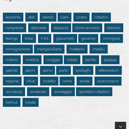
aquilinia
ater
bertoli
ciani
ciriani
cittadini
congresso
delconte
dipiazza
duino aurisina
elezioni
fedriga
foibe
FVG
giacomelli
governo
immigrati
immigrazione
mangiavillano
matteoni
medau
meloni
modica
muggia
natale
partito
pasqua
patrioti
perini
porro
porto
profughi
referendum
regione
rifiuti
rizzetto
roma
sanità
scoccimarro
sicurezza
sindacato
sondaggio
sportello cittadino
tremul
trieste