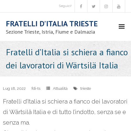
Seguici!
FRATELLI D'ITALIA TRIESTE
Sezione Trieste, Istria, Fiume e Dalmazia
Movimento
Fratelli d’Italia si schiera a fianco
- Chi siamo
dei lavoratori di Wärtsilä Italia
- Codice etico
- Iniziative nazionali
Lug 18, 2022
fdi-ts
Attualità
trieste
Fratelli d’Italia si schiera a fianco dei lavoratori
- Congressi comunali
di Wärtsilä Italia e di tutto l’indotto, senza se e
- - Candidatura coordinatore comunale
senza ma.
- - Congressi comunali – circolo Trieste