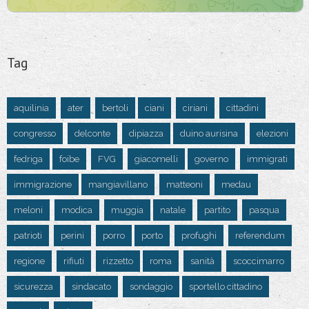
Tag
aquilinia
ater
bertoli
ciani
ciriani
cittadini
congresso
delconte
dipiazza
duino aurisina
elezioni
fedriga
foibe
FVG
giacomelli
governo
immigrati
immigrazione
mangiavillano
matteoni
medau
meloni
modica
muggia
natale
partito
pasqua
patrioti
perini
porro
porto
profughi
referendum
regione
rifiuti
rizzetto
roma
sanità
scoccimarro
sicurezza
sindacato
sondaggio
sportello cittadino