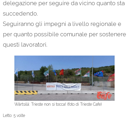
- Elezioni politiche 2022
delegazione per seguire da vicino quanto sta
succedendo.
- Elezioni regionali FVG 2023
Seguiranno gli impegni a livello regionale e
- Gioventù Nazionale
per quanto possibile comunale per sostenere
- - Manifesto dei valori
questi lavoratori.
Squadra
- Coordinamenti comunali
- - Circolo Trieste
- - Circolo Muggia e San Dorligo della Valle
Wärtsilä: Trieste non si tocca! (foto di Trieste Cafe)
- - Circolo Duino Aurisina, Sgonico e Monrupino
Letto: 5 volte
- Coordinamento provinciale