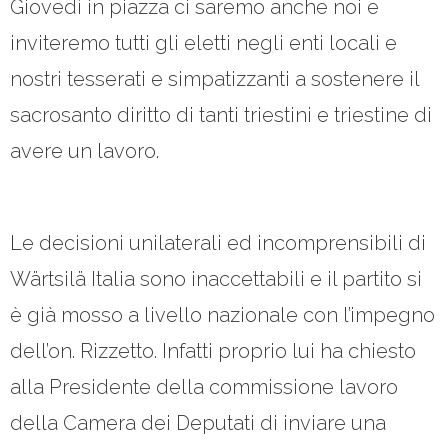
Giovedì in piazza ci saremo anche noi e
- - Congressi comunali – circolo Duino Aurisina,
inviteremo tutti gli eletti negli enti locali e
Sgonico e Monrupino
nostri tesserati e simpatizzanti a sostenere il
- - Congressi comunali – circolo Muggia e San Dorligo
sacrosanto diritto di tanti triestini e triestine di
della Valle
avere un lavoro.
- Congresso provinciale Fratelli d’Italia 2017 – Trieste
- Congresso nazionale Fratelli d’Italia 2017 - Trieste
Le decisioni unilaterali ed incomprensibili di
- - Guida alle prenotazioni
Wärtsilä Italia sono inaccettabili e il partito si
è già mosso a livello nazionale con l’impegno
- - Tour visite guidate a Trieste
dell’on. Rizzetto. Infatti proprio lui ha chiesto
- Elezioni politiche 2018
alla Presidente della commissione lavoro
- Elezioni europee 2019
della Camera dei Deputati di inviare una