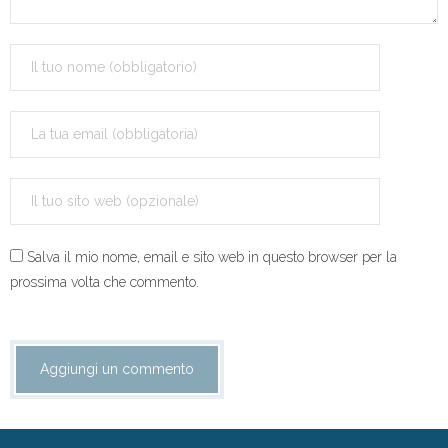
- Referendum costituzionale 4 dicembre
- Volantini
Dove siamo
Sportello del cittadino
Contattaci
Salva il mio nome, email e sito web in questo browser per la
Sostienici!
prossima volta che commento.